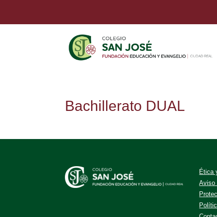
Bachillerato DUAL
Ética
Aviso
Prote
Políti
Conta