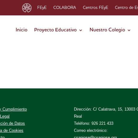
FEyE
COLABORA
Centros FEyE
Centro de E
Inicio
Proyecto Educativo
Nuestro Colegio
 y Cumplimiento
Dirección: C/ Calatrava, 15, 13003 
 Legal
Real
cción de Datos
Teléfono: 926 221 433
ca de Cookies
Correo electrónico:
cto
csanjose@csanjose.org