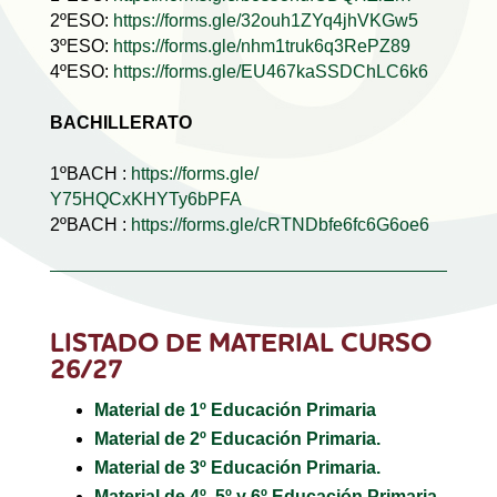
2ºESO:
https://forms.gle/
32ouh1ZYq4jhVKGw5
3ºESO:
https://forms.gle/
nhm1truk6q3RePZ89
4ºESO:
https://forms.gle/
EU467kaSSDChLC6k6
BACHILLERATO
1ºBACH :
https://forms.gle/
Y75HQCxKHYTy6bPFA
2ºBACH :
https://forms.gle/
cRTNDbfe6fc6G6oe6
LISTADO DE MATERIAL CURSO
26/27
Material de 1º Educación Primaria
Material de 2º Educación Primaria.
Material de 3º Educación Primaria.
Material de 4º, 5º y 6º Educación Primaria.