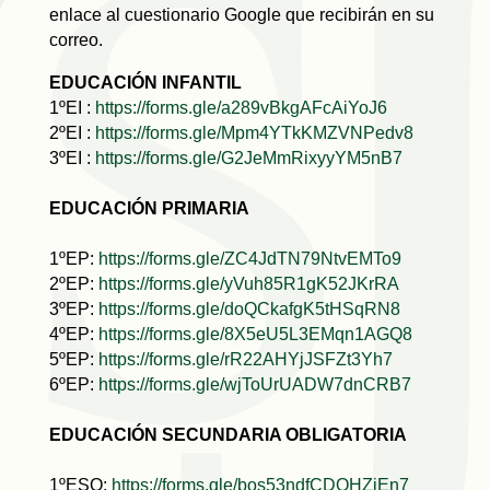
enlace al cuestionario Google que recibirán en su
correo.
EDUCACIÓN INFANTIL
1ºEI :
https://forms.gle/
a289vBkgAFcAiYoJ6
2ºEI :
https://forms.gle/
Mpm4YTkKMZVNPedv8
3ºEI :
https://forms.gle/
G2JeMmRixyyYM5nB7
EDUCACIÓN PRIMARIA
1ºEP:
https://forms.gle/
ZC4JdTN79NtvEMTo9
2ºEP:
https://forms.gle/
yVuh85R1gK52JKrRA
3ºEP:
https://forms.gle/
doQCkafgK5tHSqRN8
4ºEP:
https://forms.gle/
8X5eU5L3EMqn1AGQ8
5ºEP:
https://forms.gle/
rR22AHYjJSFZt3Yh7
6ºEP:
https://forms.gle/
wjToUrUADW7dnCRB7
EDUCACIÓN SECUNDARIA OBLIGATORIA
1ºESO:
https://forms.gle/
bos53ndfCDQHZiEn7